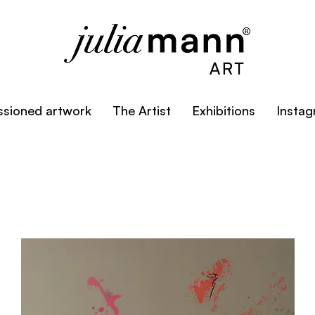
sioned artwork
The Artist
Exhibitions
Insta