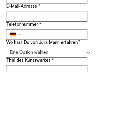
E-Mail-Adresse
*
Telefonnummer
*
Wo hast Du von Julia Mann erfahren?
Titel des Kunstwerkes
*
Deine Nachricht
*
Für meinen Newsletter anmelden 
(Erfahre als erstes über neue 
Aktionen und Ausstellungen)