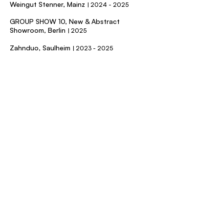
Weingut Stenner, Mainz
| 2024​ - 2025
GROUP SHOW 10, New & Abstract
Showroom, Berlin
| 2025
Zahnduo, Saulheim
| 2023​​ - 2025
Restaurant "goldmarie", Mainz
| 2025
Weingut Pauser, Flonheim
| 2025
Restaurant "Lehmanns", Mainz
|
2023 -
2025
Soulspace, Stuttgart
|
2024 - 2025
Weingut Braunewell, Essenheim
| 2025
NIO House, Frankfurt
| 2025
Bürgerhaus Hechtsheim, Mai
nz
| 2025
Offene Ateliers Layenhof, Mainz
| 2025
SWR Aktuell |
2025​