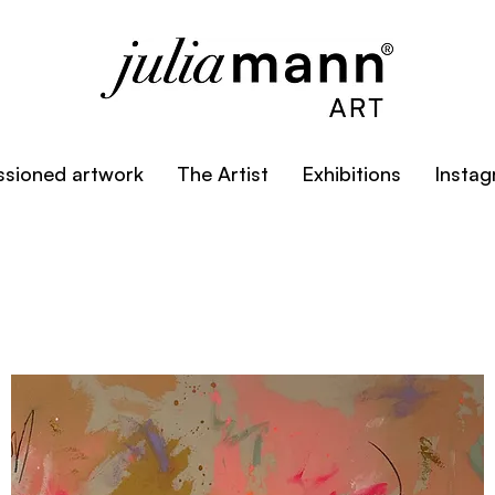
sioned artwork
The Artist
Exhibitions
Insta