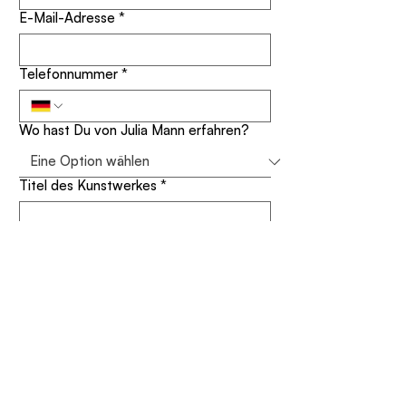
E-Mail-Adresse
*
Telefonnummer
*
Wo hast Du von Julia Mann erfahren?
Titel des Kunstwerkes
*
Deine Nachricht
*
Für meinen Newsletter anmelden 
(Erfahre als erstes über neue 
Aktionen und Ausstellungen)