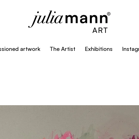
sioned artwork
The Artist
Exhibitions
Insta