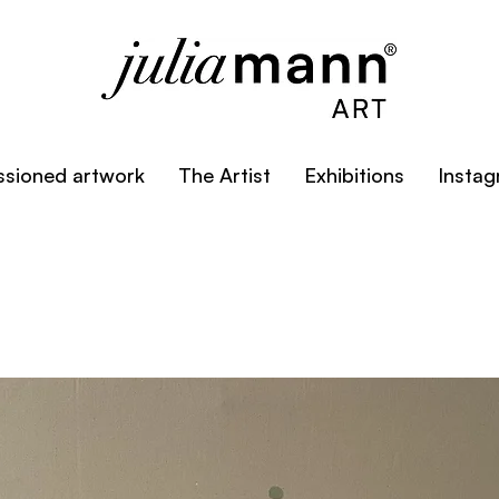
sioned artwork
The Artist
Exhibitions
Insta